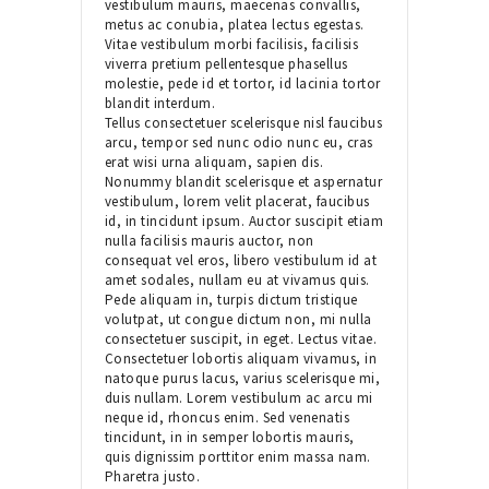
vestibulum mauris, maecenas convallis,
metus ac conubia, platea lectus egestas.
Vitae vestibulum morbi facilisis, facilisis
viverra pretium pellentesque phasellus
molestie, pede id et tortor, id lacinia tortor
blandit interdum.
Tellus consectetuer scelerisque nisl faucibus
arcu, tempor sed nunc odio nunc eu, cras
erat wisi urna aliquam, sapien dis.
Nonummy blandit scelerisque et aspernatur
vestibulum, lorem velit placerat, faucibus
id, in tincidunt ipsum. Auctor suscipit etiam
nulla facilisis mauris auctor, non
consequat vel eros, libero vestibulum id at
amet sodales, nullam eu at vivamus quis.
Pede aliquam in, turpis dictum tristique
volutpat, ut congue dictum non, mi nulla
consectetuer suscipit, in eget. Lectus vitae.
Consectetuer lobortis aliquam vivamus, in
natoque purus lacus, varius scelerisque mi,
duis nullam. Lorem vestibulum ac arcu mi
neque id, rhoncus enim. Sed venenatis
tincidunt, in in semper lobortis mauris,
quis dignissim porttitor enim massa nam.
Pharetra justo.