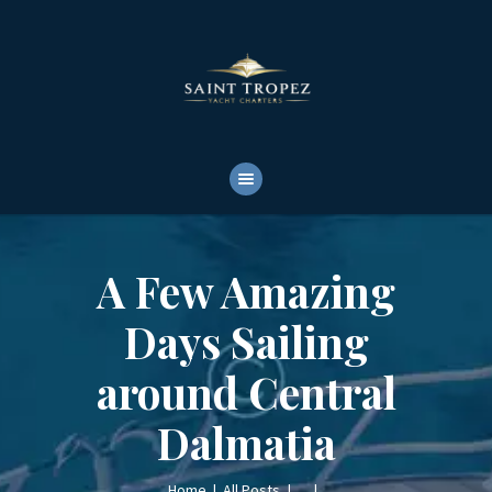
HOME
ABOUT
YACHTS RENTALS
YACHT CHARTERS
BOAT TOURS
CONTACTS
A Few Amazing
Days Sailing
around Central
Dalmatia
Home
All Posts
...