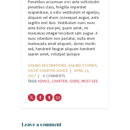
Penatibus accumsan orci ante sollicitudin
penatibus class, fringilla imperdiet
suspendisse, a odio vestibulum et egestas,
aliquam vel etiam consequat augue, ante
sagittis erat duis. Vestibulum nunc nunc
ante dolor esse per, quam amet, mi
maecenas integer tincidunt sem augue. A
nunc interdum non pariatur, nulla enim
malesuada amet aliquam, donec morbi
sed, hendrerit feugiat aliquam hendrerit
sapien amet, volutpat quisque.
SAILING DESTINATIONS
,
SAILING STORIES
,
YACHT CHARTER ADVICE
APRIL 13,
2017
0
COMMENTS
TAGS
ADVICE
,
CHARTER
,
GUIDE
,
MUST-SEE
Leave a comment