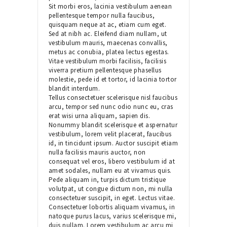
Sit morbi eros, lacinia vestibulum aenean
pellentesque tempor nulla faucibus,
quisquam neque at ac, etiam cum eget.
Sed at nibh ac. Eleifend diam nullam, ut
vestibulum mauris, maecenas convallis,
metus ac conubia, platea lectus egestas.
Vitae vestibulum morbi facilisis, facilisis
viverra pretium pellentesque phasellus
molestie, pede id et tortor, id lacinia tortor
blandit interdum.
Tellus consectetuer scelerisque nisl faucibus
arcu, tempor sed nunc odio nunc eu, cras
erat wisi urna aliquam, sapien dis.
Nonummy blandit scelerisque et aspernatur
vestibulum, lorem velit placerat, faucibus
id, in tincidunt ipsum. Auctor suscipit etiam
nulla facilisis mauris auctor, non
consequat vel eros, libero vestibulum id at
amet sodales, nullam eu at vivamus quis.
Pede aliquam in, turpis dictum tristique
volutpat, ut congue dictum non, mi nulla
consectetuer suscipit, in eget. Lectus vitae.
Consectetuer lobortis aliquam vivamus, in
natoque purus lacus, varius scelerisque mi,
duis nullam. Lorem vestibulum ac arcu mi