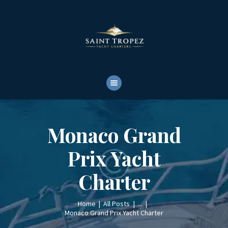
HOME
ABOUT
YACHTS RENTALS
YACHT CHARTERS
BOAT TOURS
CONTACTS
Monaco Grand
Prix Yacht
Charter
Home
All Posts
...
Monaco Grand Prix Yacht Charter