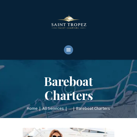
HOME
ABOUT
YACHTS RENTALS
YACHT CHARTERS
BOAT TOURS
CONTACTS
Bareboat
Charters
Home
All Services
...
Bareboat Charters