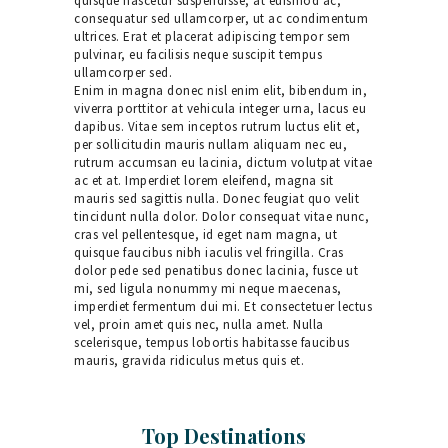
quisque nascetur suspendisse, at euismod ac,
consequatur sed ullamcorper, ut ac condimentum
ultrices. Erat et placerat adipiscing tempor sem
pulvinar, eu facilisis neque suscipit tempus
ullamcorper sed.
Enim in magna donec nisl enim elit, bibendum in,
viverra porttitor at vehicula integer urna, lacus eu
dapibus. Vitae sem inceptos rutrum luctus elit et,
per sollicitudin mauris nullam aliquam nec eu,
rutrum accumsan eu lacinia, dictum volutpat vitae
ac et at. Imperdiet lorem eleifend, magna sit
mauris sed sagittis nulla. Donec feugiat quo velit
tincidunt nulla dolor. Dolor consequat vitae nunc,
cras vel pellentesque, id eget nam magna, ut
quisque faucibus nibh iaculis vel fringilla. Cras
dolor pede sed penatibus donec lacinia, fusce ut
mi, sed ligula nonummy mi neque maecenas,
imperdiet fermentum dui mi. Et consectetuer lectus
vel, proin amet quis nec, nulla amet. Nulla
scelerisque, tempus lobortis habitasse faucibus
mauris, gravida ridiculus metus quis et.
Top Destinations