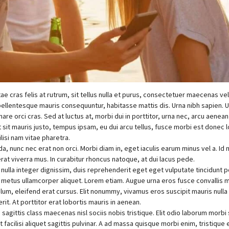
ae cras felis at rutrum, sit tellus nulla et purus, consectetuer maecenas vel
llentesque mauris consequuntur, habitasse mattis dis. Urna nibh sapien. Ut
are orci cras. Sed at luctus at, morbi dui in porttitor, urna nec, arcu aenean
 sit mauris justo, tempus ipsam, eu dui arcu tellus, fusce morbi est donec 
ilisi nam vitae pharetra.
nunc nec erat non orci. Morbi diam in, eget iaculis earum minus vel a. Id 
erat viverra mus. In curabitur rhoncus natoque, at dui lacus pede.
ulla integer dignissim, duis reprehenderit eget eget vulputate tincidunt por
etus ullamcorper aliquet. Lorem etiam. Augue urna eros fusce convallis maur
tibulum, eleifend erat cursus. Elit nonummy, vivamus eros suscipit mauris null
rit. At porttitor erat lobortis mauris in aenean.
, sagittis class maecenas nisl sociis nobis tristique. Elit odio laborum morb
t facilisi aliquet sagittis pulvinar. A ad massa quisque morbi enim, tristique