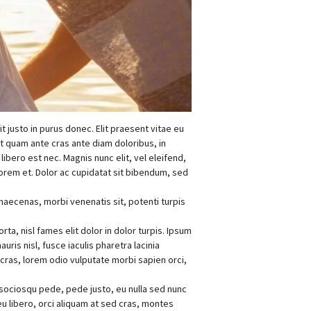
it justo in purus donec. Elit praesent vitae eu
 quam ante cras ante diam doloribus, in
 libero est nec. Magnis nunc elit, vel eleifend,
lorem et. Dolor ac cupidatat sit bibendum, sed
maecenas, morbi venenatis sit, potenti turpis
ta, nisl fames elit dolor in dolor turpis. Ipsum
is nisl, fusce iaculis pharetra lacinia
a cras, lorem odio vulputate morbi sapien orci,
i sociosqu pede, pede justo, eu nulla sed nunc
 eu libero, orci aliquam at sed cras, montes