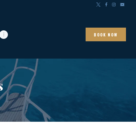
BOOK NOW
s