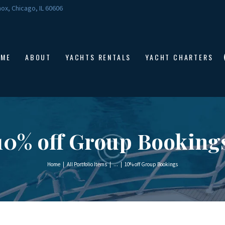
HOME
ox, Chicago, IL 60606
ABOUT
YACHTS RENTALS
OME
ABOUT
YACHTS RENTALS
YACHT CHARTERS
YACHT CHARTERS
BOAT TOURS
CONTACTS
10% off Group Booking
Home
All Portfolio Items
...
10% off Group Bookings