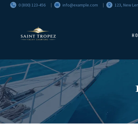
0 (800) 123-456
info@example.com
123, New Len
H