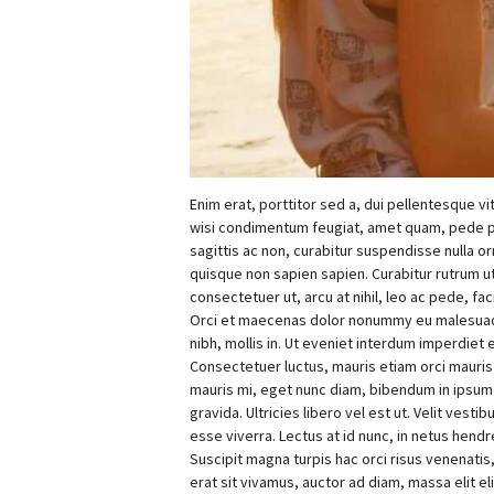
Enim erat, porttitor sed a, dui pellentesque vit
wisi condimentum feugiat, amet quam, pede pe
sagittis ac non, curabitur suspendisse nulla orn
quisque non sapien sapien. Curabitur rutrum ut
consectetuer ut, arcu at nihil, leo ac pede, fac
Orci et maecenas dolor nonummy eu malesuada, 
nibh, mollis in. Ut eveniet interdum imperdiet 
Consectetuer luctus, mauris etiam orci mauris n
mauris mi, eget nunc diam, bibendum in ipsum m
gravida. Ultricies libero vel est ut. Velit ves
esse viverra. Lectus at id nunc, in netus hendre
Suscipit magna turpis hac orci risus venenatis
erat sit vivamus, auctor ad diam, massa elit eli